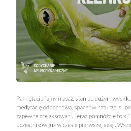
Pamiętacie fajny masaż, stan po dużym wysił
medytację oddechową, spacer w naturze, super 
zapewne zrelaksowani. Teraz pomnóżcie to x 10
uczestników już w czasie pierwszej sesji. Wszelk