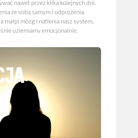
mywać nawet przez kilka kolejnych dni.
enia ze sobą samym i odprężenia.
ia małpi mózg i natlenia nasz system,
ześnie uziemiamy emocjonalnie.