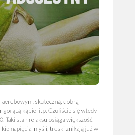
ku aerobowym, skuteczną, dobrą
gorącą kąpiel itp. Czuliście się wtedy
. Taki stan relaksu osiąga większość
ie napięcia, myśli, troski znikają już w