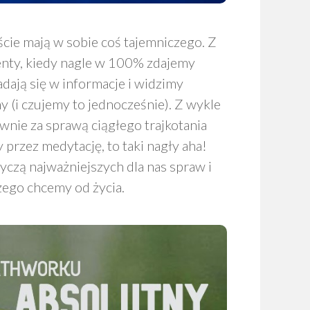
ie mają w sobie coś tajemniczego. Z
omenty, kiedy nagle w 100% zdajemy
adają się w informacje i widzimy
y (i czujemy to jednocześnie). Z wykle
ównie za sprawą ciągłego trajkotania
y przez medytację, to taki nagły aha!
yczą najważniejszych dla nas spraw i
zego chcemy od życia.