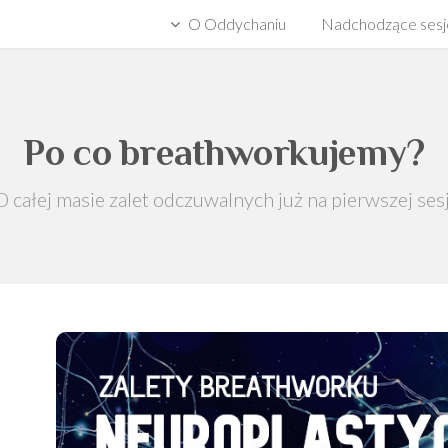
O Oddychaniu
Nadchodzące sesj
Po co breathworkujemy?
O całej masie zalet odczuwalnych już na pierwszej sesj