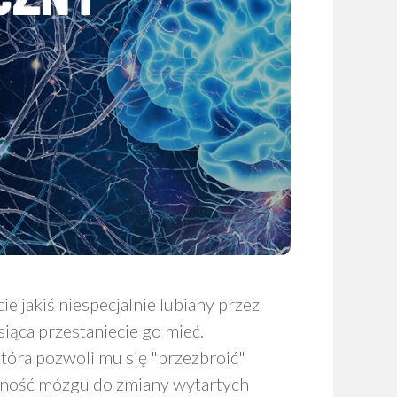
e jakiś niespecjalnie lubiany przez
siąca przestaniecie go mieć.
tóra pozwoli mu się "przezbroić"
tność mózgu do zmiany wytartych