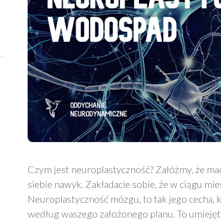
Czym jest neuroplastyczność? Załóżmy, że maci
siebie nawyk. Zakładacie sobie, że w ciągu mie
Neuroplastyczność mózgu, to tak jego cecha, k
według waszego założonego planu. To umieję