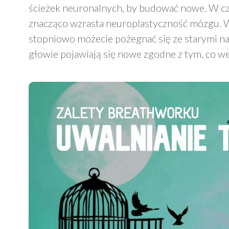
ścieżek neuronalnych, by budować nowe. W 
znacząco wzrasta neuroplastyczność mózgu. Wc
stopniowo możecie pożegnać się ze starymi n
głowie pojawiają się nowe zgodne z tym, co we