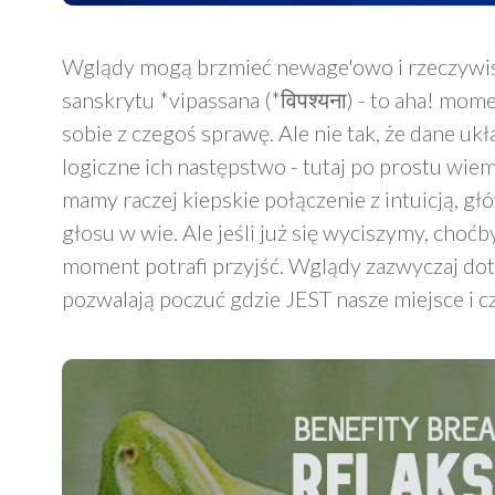
Wglądy mogą brzmieć newage'owo i rzeczywiśc
sanskrytu *vipassana (*‎विपश्यना) - to aha! m
sobie z czegoś sprawę. Ale nie tak, że dane ukł
logiczne ich następstwo - tutaj po prostu wiem
mamy raczej kiepskie połączenie z intuicją, gł
głosu w wie. Ale jeśli już się wyciszymy, choćb
moment potrafi przyjść. Wglądy zazwyczaj dot
pozwalają poczuć gdzie JEST nasze miejsce i c