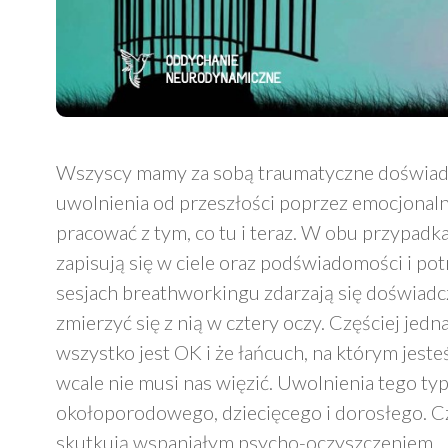
Wszyscy mamy za sobą traumatyczne doświadc
uwolnienia od przeszłości poprzez emocjonaln
pracować z tym, co tu i teraz. W obu przypadk
zapisują się w ciele oraz podświadomości i po
sesjach breathworkingu zdarzają się doświadc
zmierzyć się z nią w cztery oczy. Częściej jedn
wszystko jest OK i że łańcuch, na którym jes
wcale nie musi nas więzić. Uwolnienia tego t
okołoporodowego, dziecięcego i dorosłego. Czę
skutkują wspaniałym psycho-oczyszczeniem.